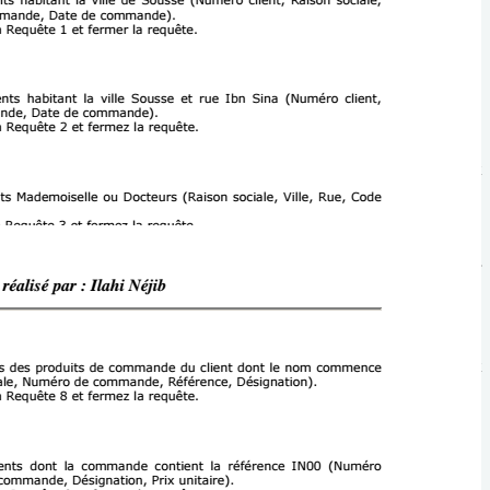
Cours ralis
Catgorie Prix 
Placez la requ
sont s
Enregistrer
fermez la requt
produits de c
Ajouter la table
unitaire C
Bureau Champ Dsi
Critres Hardwa 
donnes Seuls sa
ou la catgorie B
Bureau et ferme