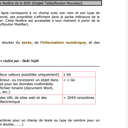
Cours ralis pa
base de donnes
non redondant 
par lordina
simultanment plus
denregistrer et
sous ensemble d
partir des
Gestion dun f
naissance le serv
informations lm
items ou des Ch
des champs Lensem
un fichier ou L
fichiers relis o
un fichier de
Access est un SG
reprsenter 
donnes Acce
informations 
ligne correspond 
relies les unes 
table un champ 