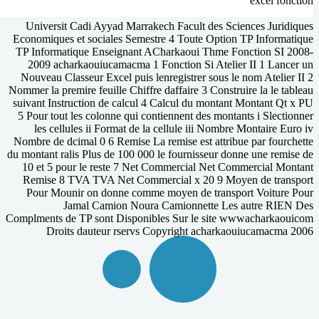
Universit Ca
Economiques et 
TP Informatiqu
2009 acharka
Nouveau Classe
Nommer la premire
suivant Instruc
5 Pour tout les
les cellule
Nombre de dcima
du montant ralis 
10 et 5 pour 
Remise 8 TVA
Pour Mounir
Jama
Complments de TP
Droits d