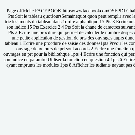
Page officielle FACEBOOK httpswwwfacebookcomOSFPDI Chai
Pts Soit le tableau quotJoursSemainequot quon peut remplir avec l
trie les lments du tableau dans 1ordre alphabtique 15 Pts 3 Ecrire un
son indice 15 Pts Exercice 2 4 Pts Soit la chane de caractres suiv
Pts 2 Ecrire une procdure qui permet de calculer le nombre despace
une petite application de gestion de prts des ouvrages auprs dune 
tableau 1 Ecrire une procdure de saisie des donnes1pts Prvoir les c
ouvrage deux jours de prt sont accords 2 Ecrire une fonction qu
ouvrages en prt pour la bibliothque 1pts 4 Ecrire une fonction qui pe
son indice en paramtre Utiliser la fonction en question 4 1pts 6 Ecrir
ayant emprunts les modules 1pts 8 Afficher les tudiants nayant pas 