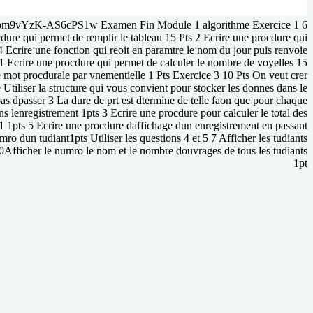
vYzK-AS6cPS1w Examen Fin Module 1 algorithme Exercice 1 6
ure qui permet de remplir le tableau 15 Pts 2 Ecrire une procdure qui
4 Ecrire une fonction qui reoit en paramtre le nom du jour puis renvoie
1 Ecrire une procdure qui permet de calculer le nombre de voyelles 15
e mot procdurale par vnementielle 1 Pts Exercice 3 10 Pts On veut crer
 Utiliser la structure qui vous convient pour stocker les donnes dans le
s dpasser 3 La dure de prt est dtermine de telle faon que pour chaque
s lenregistrement 1pts 3 Ecrire une procdure pour calculer le total des
-1 1pts 5 Ecrire une procdure daffichage dun enregistrement en passant
ro dun tudiant1pts Utiliser les questions 4 et 5 7 Afficher les tudiants
10Afficher le numro le nom et le nombre douvrages de tous les tudiants
1pt