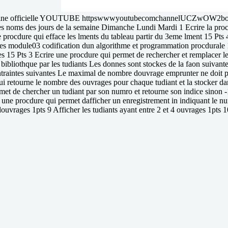
ne officielle YOUTUBE httpswwwyoutubecomchannelUCZwOW2bom9
es noms des jours de la semaine Dimanche Lundi Mardi 1 Ecrire la procd
e procdure qui efface les lments du tableau partir du 3eme lment 15 Pts 
antes module03 codification dun algorithme et programmation procdurale 
s 15 Pts 3 Ecrire une procdure qui permet de rechercher et remplacer l
bibliothque par les tudiants Les donnes sont stockes de la faon suivante
ontraintes suivantes Le maximal de nombre douvrage emprunter ne doit pa
i retourne le nombre des ouvrages pour chaque tudiant et la stocker dan
rmet de chercher un tudiant par son numro et retourne son indice sinon 
e une procdure qui permet dafficher un enregistrement in indiquant le num
douvrages 1pts 9 Afficher les tudiants ayant entre 2 et 4 ouvrages 1pts 