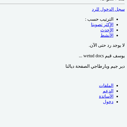
سجل الدخول للرد
الترتيب حسب :
الأكثر تصويتا
الأحدث
الأنشط
لا يوجد رد حتى الآن.
يوسف قيم wetud docs ...
دير جيم وبارطاجي الصفحة ديالنا
الملفات
الدعم
الأساتذة
دخول