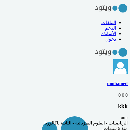
الملفات
الدعم
الأساتذة
دخول
moihamed
0
0
0
kkk
uuu
الرياضيات
-
العلوم الفيزيائية
-
الثانية باكالوريا
.
منذ 6 سنوات
.