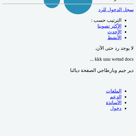
سجل الدخول للرد
الترتيب حسب :
الأكثر تصويتا
الأحدث
الأنشط
لا يوجد رد حتى الآن.
kkk uuu wetud docs ...
دير جيم وبارطاجي الصفحة ديالنا
الملفات
الدعم
الأساتذة
دخول