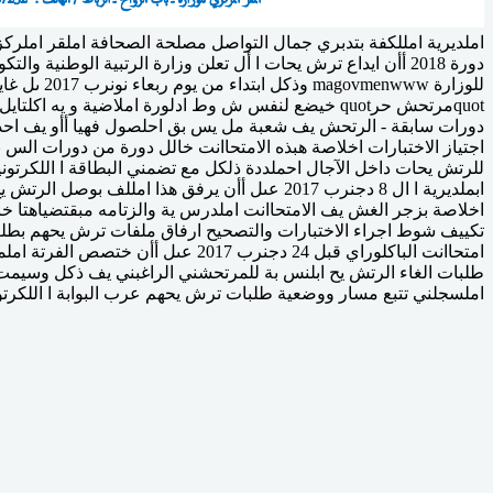
quotمرتحش حرquot خيضع لنفس ش وط ادلورة املاضية و 
دورات سابقة - الرتحش يف شعبة مل يس بق احلصول فهيا أأو يف احدى 
اجتياز الاختبارات اخلاصة هبذه الامتحاانت خالل دورة من دورات الس 
للرتش يحات داخل الآجال احملددة ذلكل مع تضمني البطاقة ا اللكرتون
ابملديرية ا ال 8 دجنرب 2017 عىل أأن يرفق هذا
تكييف شوط اجراء الاختبارات والتصحيح ارفاق ملفات ترش يحهم بطلب 
املسجلني تتبع مسار ووضعية طلبات ترش يحهم عرب البوابة ا اللكرتونية للوزارة