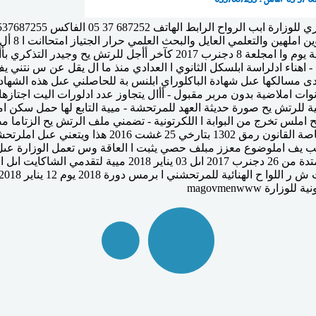
يه اكلتايل - اهناء ادلراسة ابلسكل الثانوي ا العدادي منذ ما ال يقل عن س 
مسالكها عىل شهادة الباكلوراي ابلنس بة للحاصلني عىل هذه الشهادة
نوات املاضية بدون مربر مقبول - أأال يتجاوز عدد ادلورات اليت اجتازه
ية للرتش يح صورة حديثة العهد للمرتحشة - ميية التابع لها حمل سكن 
 امللف بوصل الرتش يح املس تخرج من البوابة ا اللكرتونية - تضمني ملف الرتش ي
اخلاصة بزجر الغش يف الامتحاانت املدرس ية والزتامه
يف املوضوع معزز مبلف حصي يثبت ا العاقة وس تعمل الوزارة عىل ش ر
امتحاانت الباكلوراي قبل 24 دجنرب 2017 عىل أأن ختصص الفرتة
 magovmenwww