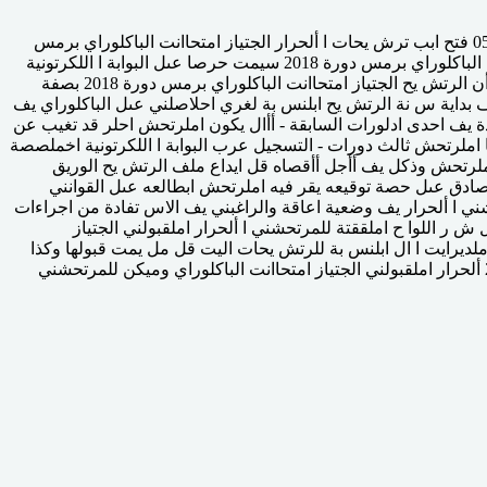
املديرية امللكفة بتدبري جمال التواصل مصلحة الصحافة املقر املركزي للوزارة ابب الرواح الرابط الهاتف 687252 37 05 الفاكس 0537687255 فتح ابب ترش يحات ا ألحرار الجتياز امتحاانت الباكلوراي برمس
دورة 2018 أأن ايداع ترش يحات ا أل تعلن وزارة الرتبية الوطنية والتكوين املهين والتعلمي العايل والبحث العلمي حرار الجتياز امتحاانت ا 8 أل الباكلوراي برمس دورة 2018 سيمت حرصا عىل البوابة ا اللكرتونية
للوزارة magovmenwww وذكل ابتداء من يوم ربعاء نونرب 2017 ىل غاية يوم وا امجلعة 8 دجنرب 2017 كآخر أأجل للرتش يح وجيدر التذكري بأأن الرتش يح الجتياز امتحاانت الباكلوراي برمس دورة 2018 بصفة
نتني يف بداية س نة الرتش يح ابلنس بة لغري احلاصلني عىل الباكلوراي يف
 يف احدى ادلورات السابقة - أأال يكون املرتحش احلر قد تغيب عن
ا املرتحش ثالث دورات - التسجيل عرب البوابة ا اللكرتونية اخملصصة
املرتحش وذكل يف أأجل أأقصاه قل ايداع ملف الرتش يح الوريق
ح الزتاما مصادق عىل حصة توقيعه يقر فيه املرتحش ابطالعه عىل القوانني
 مبقتضياهتا خاصة القانون رمق 1302 بتارخي 25 غشت 2016 هذا ويتعني عىل املرتحشني ا ألحرار يف وضعية اعاقة والراغبني يف الاس تفادة من اجراءات
 اللوا ح املققتة للمرتحشني ا ألحرار املقبولني الجتياز
 املمتدة من 26 دجنرب 2017 اىل 03 يناير 2018 ميية لتقدمي الشاكايت اىل املديرايت ا ال ابلنس بة للرتش يحات اليت قل مل يمت قبولها وكذا
طلبات الغاء الرتش يح ابلنس بة للمرتحشني الراغبني يف ذكل وسيمت ش ر اللوا ح الهنائية للمرتحشني ا برمس دورة 2018 يوم 12 يناير 2018 ألحرار املقبولني الجتياز امتحاانت الباكلوراي وميكن للمرتحشني